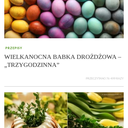
PRZEPISY
WIELKANOCNA BABKA DROŻDŻOWA –
„TRZYGODZINNA”
PRZECZYTANO 76 499 RAZY