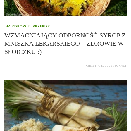
NA ZDROWIE
PRZEPISY
WZMACNIAJĄCY ODPORNOŚĆ SYROP Z
MNISZKA LEKARSKIEGO – ZDROWIE W
SŁOICZKU :)
PRZECZYTANO 1 005 790 RAZY