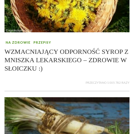
NA ZDROWIE
PRZEPISY
WZMACNIAJĄCY ODPORNOŚĆ SYROP Z
MNISZKA LEKARSKIEGO – ZDROWIE W
SŁOICZKU :)
PRZECZYTANO 1 005 782 RAZY