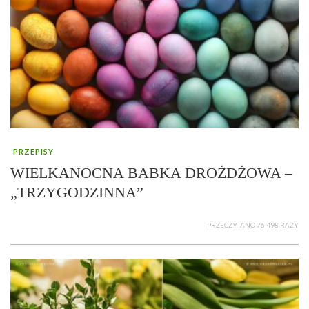
PRZEPISY
WIELKANOCNA BABKA DROŻDŻOWA –
„TRZYGODZINNA”
PRZECZYTANO 76 498 RAZY