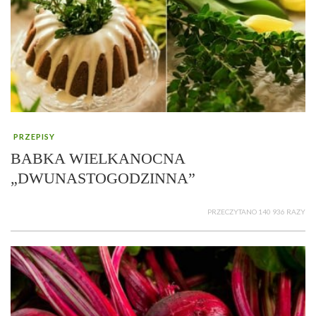
PRZEPISY
BABKA WIELKANOCNA
„DWUNASTOGODZINNA”
PRZECZYTANO 140 936 RAZY