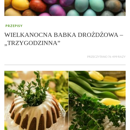
PRZEPISY
WIELKANOCNA BABKA DROŻDŻOWA –
„TRZYGODZINNA”
PRZECZYTANO 76 499 RAZY