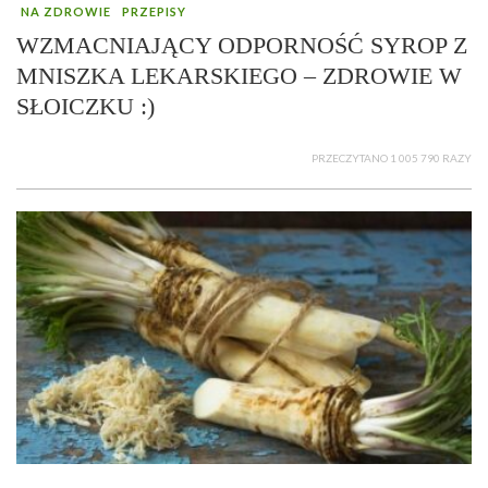
NA ZDROWIE
PRZEPISY
WZMACNIAJĄCY ODPORNOŚĆ SYROP Z
MNISZKA LEKARSKIEGO – ZDROWIE W
SŁOICZKU :)
PRZECZYTANO 1 005 790 RAZY