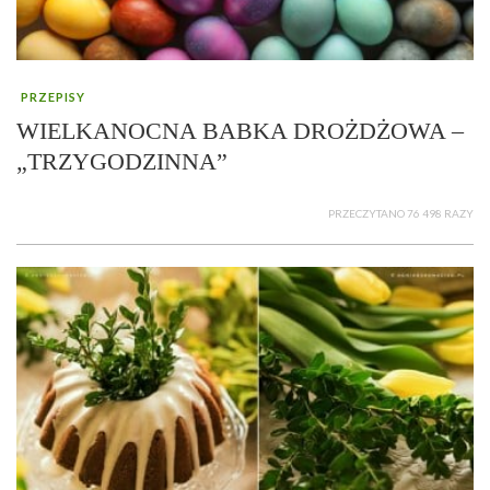
PRZEPISY
WIELKANOCNA BABKA DROŻDŻOWA –
„TRZYGODZINNA”
PRZECZYTANO 76 498 RAZY