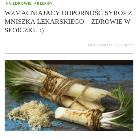
NA ZDROWIE
PRZEPISY
WZMACNIAJĄCY ODPORNOŚĆ SYROP Z
MNISZKA LEKARSKIEGO – ZDROWIE W
SŁOICZKU :)
PRZECZYTANO 1 005 782 RAZY