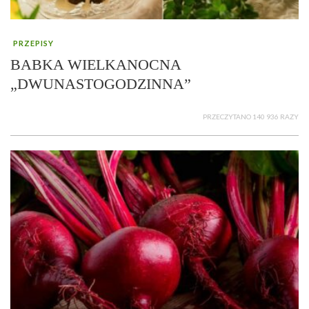
PRZEPISY
BABKA WIELKANOCNA
„DWUNASTOGODZINNA”
PRZECZYTANO 140 936 RAZY