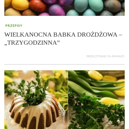
PRZEPISY
WIELKANOCNA BABKA DROŻDŻOWA –
„TRZYGODZINNA”
PRZECZYTANO 76 494 RAZY