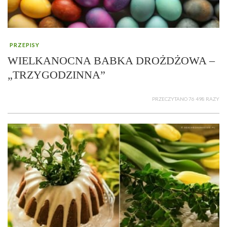
PRZEPISY
WIELKANOCNA BABKA DROŻDŻOWA –
„TRZYGODZINNA”
PRZECZYTANO 76 498 RAZY