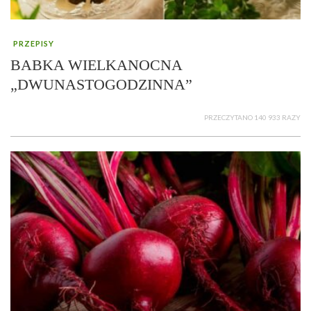
PRZEPISY
BABKA WIELKANOCNA
„DWUNASTOGODZINNA”
PRZECZYTANO 140 933 RAZY