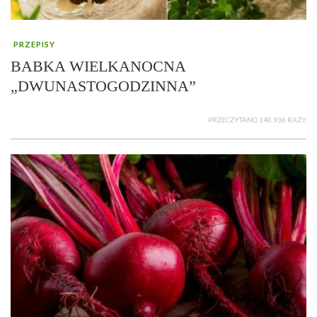
PRZEPISY
BABKA WIELKANOCNA
„DWUNASTOGODZINNA”
PRZECZYTANO 140 936 RAZY