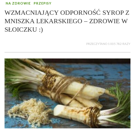
NA ZDROWIE
PRZEPISY
WZMACNIAJĄCY ODPORNOŚĆ SYROP Z
MNISZKA LEKARSKIEGO – ZDROWIE W
SŁOICZKU :)
PRZECZYTANO 1 005 782 RAZY