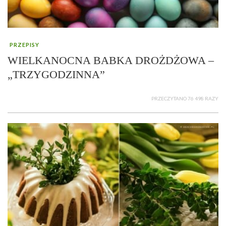
PRZEPISY
WIELKANOCNA BABKA DROŻDŻOWA –
„TRZYGODZINNA”
PRZECZYTANO 76 498 RAZY