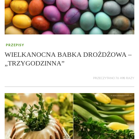
PRZEPISY
WIELKANOCNA BABKA DROŻDŻOWA –
„TRZYGODZINNA”
PRZECZYTANO 76 498 RAZY