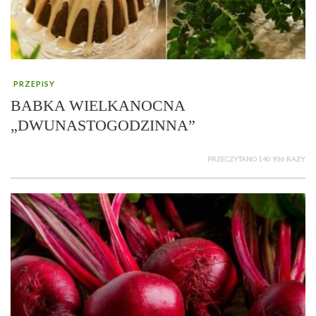
PRZEPISY
BABKA WIELKANOCNA
„DWUNASTOGODZINNA”
PRZECZYTANO 140 936 RAZY