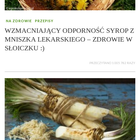
NA ZDROWIE
PRZEPISY
WZMACNIAJĄCY ODPORNOŚĆ SYROP Z
MNISZKA LEKARSKIEGO – ZDROWIE W
SŁOICZKU :)
PRZECZYTANO 1 005 782 RAZY