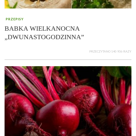
PRZEPISY
BABKA WIELKANOCNA
„DWUNASTOGODZINNA”
PRZECZYTANO 140 936 RAZY