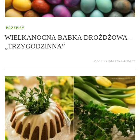
PRZEPISY
WIELKANOCNA BABKA DROŻDŻOWA –
„TRZYGODZINNA”
PRZECZYTANO 76 498 RAZY