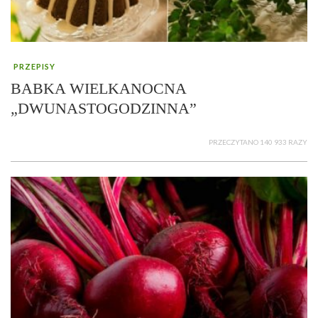
PRZEPISY
BABKA WIELKANOCNA
„DWUNASTOGODZINNA”
PRZECZYTANO 140 933 RAZY