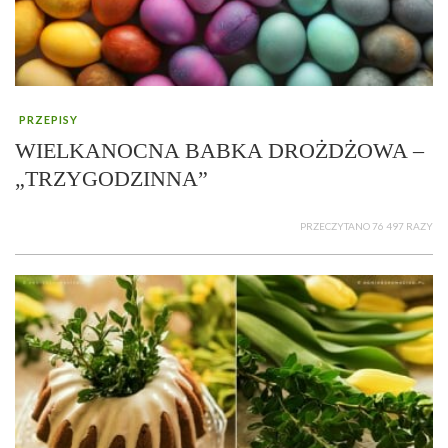
PRZEPISY
WIELKANOCNA BABKA DROŻDŻOWA –
„TRZYGODZINNA”
PRZECZYTANO 76 497 RAZY