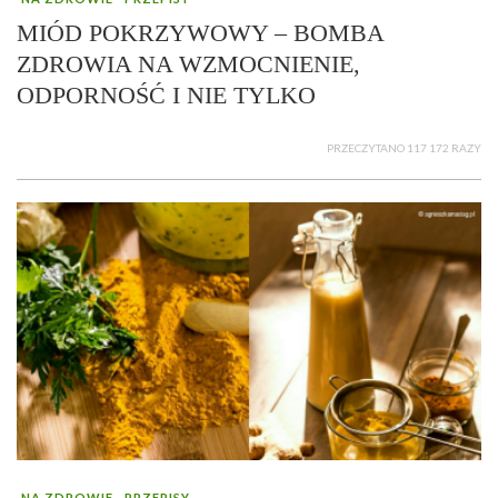
MIÓD POKRZYWOWY – BOMBA
ZDROWIA NA WZMOCNIENIE,
ODPORNOŚĆ I NIE TYLKO
PRZECZYTANO 117 172 RAZY
NA ZDROWIE
PRZEPISY