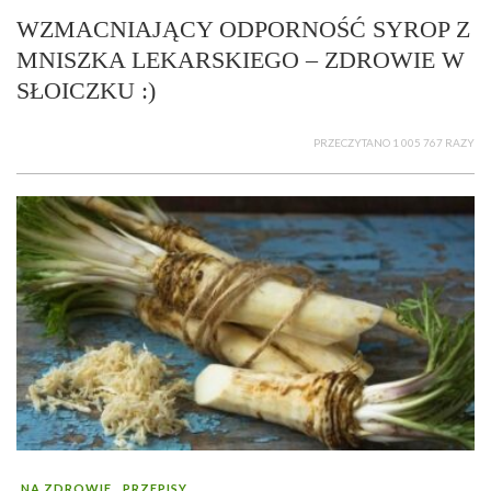
WZMACNIAJĄCY ODPORNOŚĆ SYROP Z
MNISZKA LEKARSKIEGO – ZDROWIE W
SŁOICZKU :)
PRZECZYTANO 1 005 767 RAZY
NA ZDROWIE
PRZEPISY