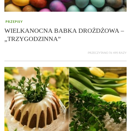
PRZEPISY
WIELKANOCNA BABKA DROŻDŻOWA –
„TRZYGODZINNA”
PRZECZYTANO 76 495 RAZY