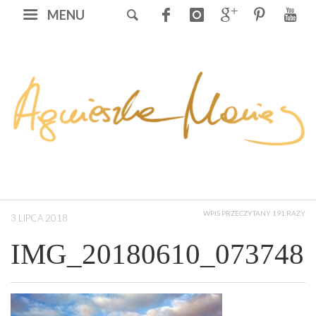
MENU
WPIS PRZECZYTANY 191 RAZY
3 LIPCA 2018
IMG_20180610_073748