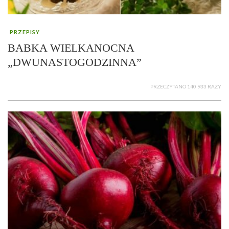
PRZEPISY
BABKA WIELKANOCNA
„DWUNASTOGODZINNA”
PRZECZYTANO 140 933 RAZY