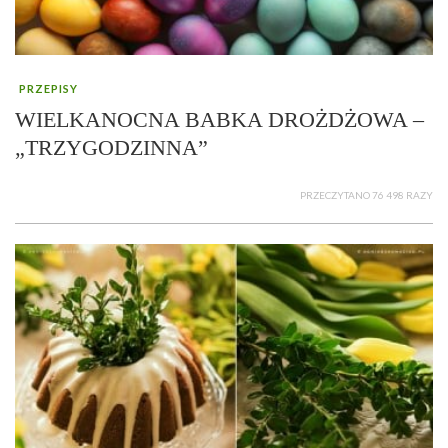
PRZEPISY
WIELKANOCNA BABKA DROŻDŻOWA –
„TRZYGODZINNA”
PRZECZYTANO 76 498 RAZY