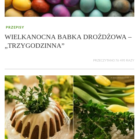
PRZEPISY
WIELKANOCNA BABKA DROŻDŻOWA –
„TRZYGODZINNA”
PRZECZYTANO 76 495 RAZY