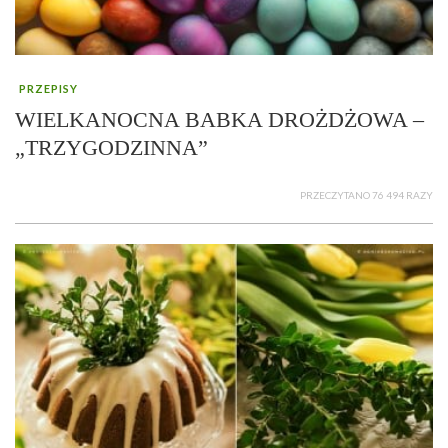
PRZEPISY
WIELKANOCNA BABKA DROŻDŻOWA –
„TRZYGODZINNA”
PRZECZYTANO 76 494 RAZY