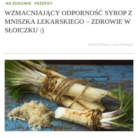
NA ZDROWIE
PRZEPISY
WZMACNIAJĄCY ODPORNOŚĆ SYROP Z
MNISZKA LEKARSKIEGO – ZDROWIE W
SŁOICZKU :)
PRZECZYTANO 1 005 759 RAZY