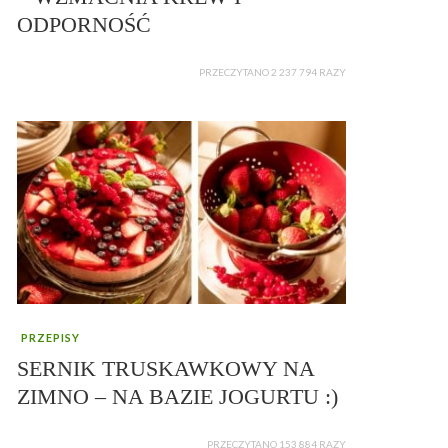
ODPORNOŚĆ
PRZECZYTANO 2 237 794 RAZY
PRZEPISY
SERNIK TRUSKAWKOWY NA
ZIMNO – NA BAZIE JOGURTU :)
PRZECZYTANO 153 884 RAZY