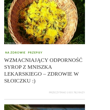
NA ZDROWIE
PRZEPISY
WZMACNIAJĄCY ODPORNOŚĆ
SYROP Z MNISZKA
LEKARSKIEGO – ZDROWIE W
SŁOICZKU :)
PRZECZYTANO 1 005 782 RAZY