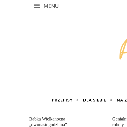
MENU
PRZEPISY
DLA SIEBIE
NA 
Genialny zakwas z buraków domowej
„Przemia
roboty – wzmacnia krew i odporność