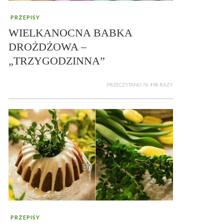
PRZEPISY
WIELKANOCNA BABKA
DROŻDŻOWA –
„TRZYGODZINNA”
PRZECZYTANO 76 498 RAZY
PRZEPISY