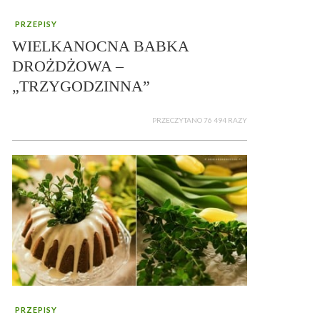
PRZEPISY
WIELKANOCNA BABKA
DROŻDŻOWA –
„TRZYGODZINNA”
PRZECZYTANO 76 494 RAZY
PRZEPISY