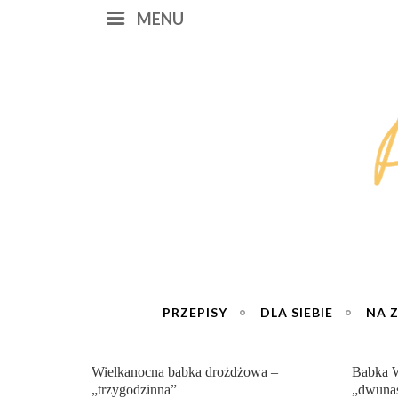
MENU
PRZEPISY
DLA SIEBIE
NA 
Babka Wielkanocna
Genialn
„dwunastogodzinna”
roboty 