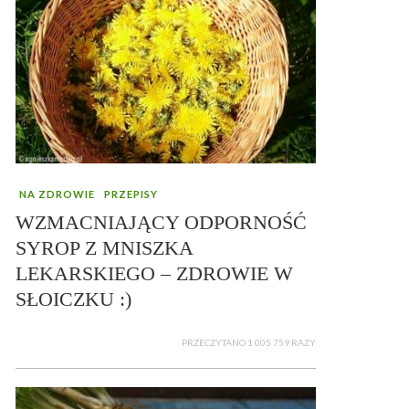
NA ZDROWIE
PRZEPISY
WZMACNIAJĄCY ODPORNOŚĆ
SYROP Z MNISZKA
LEKARSKIEGO – ZDROWIE W
SŁOICZKU :)
PRZECZYTANO 1 005 759 RAZY