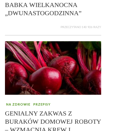
BABKA WIELKANOCNA
„DWUNASTOGODZINNA”
PRZECZYTANO 140 926 RAZY
NA ZDROWIE
PRZEPISY
GENIALNY ZAKWAS Z
BURAKÓW DOMOWEJ ROBOTY
– WZMACNIA KREW I