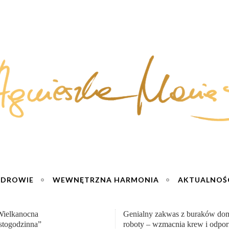
ZDROWIE
WEWNĘTRZNA HARMONIA
AKTUALNOŚ
y zakwas z buraków domowej
„Przemiana” Podróż do siły i wol
– wzmacnia krew i odporność