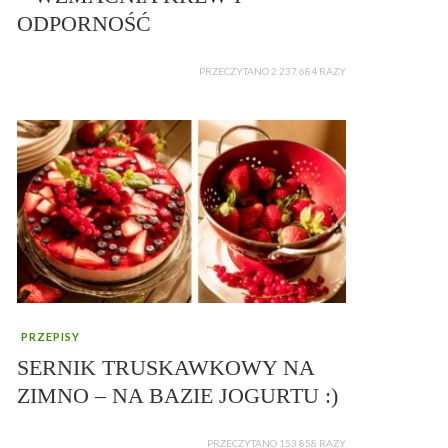
ODPORNOŚĆ
PRZECZYTANO 2 237 684 RAZY
PRZEPISY
SERNIK TRUSKAWKOWY NA
ZIMNO – NA BAZIE JOGURTU :)
PRZECZYTANO 153 858 RAZY