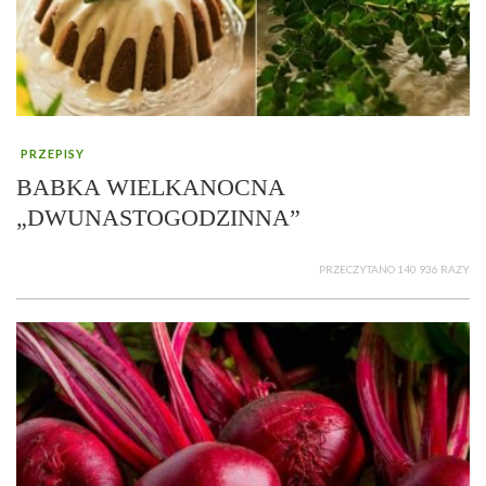
PRZEPISY
BABKA WIELKANOCNA
„DWUNASTOGODZINNA”
PRZECZYTANO 140 936 RAZY