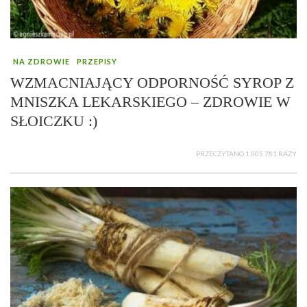
NA ZDROWIE
PRZEPISY
WZMACNIAJĄCY ODPORNOŚĆ SYROP Z
MNISZKA LEKARSKIEGO – ZDROWIE W
SŁOICZKU :)
PRZECZYTANO 1 005 781 RAZY