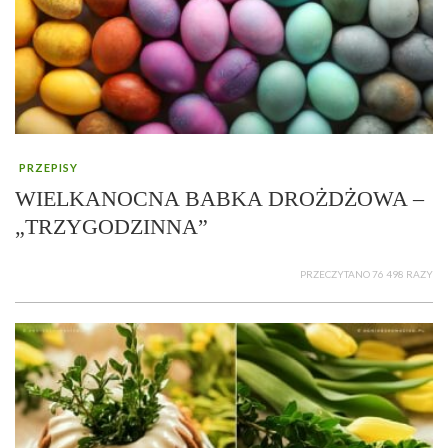
PRZEPISY
WIELKANOCNA BABKA DROŻDŻOWA –
„TRZYGODZINNA”
PRZECZYTANO 76 498 RAZY