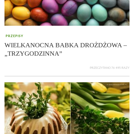
PRZEPISY
WIELKANOCNA BABKA DROŻDŻOWA –
„TRZYGODZINNA”
PRZECZYTANO 76 495 RAZY