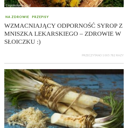
NA ZDROWIE
PRZEPISY
WZMACNIAJĄCY ODPORNOŚĆ SYROP Z
MNISZKA LEKARSKIEGO – ZDROWIE W
SŁOICZKU :)
PRZECZYTANO 1 005 782 RAZY