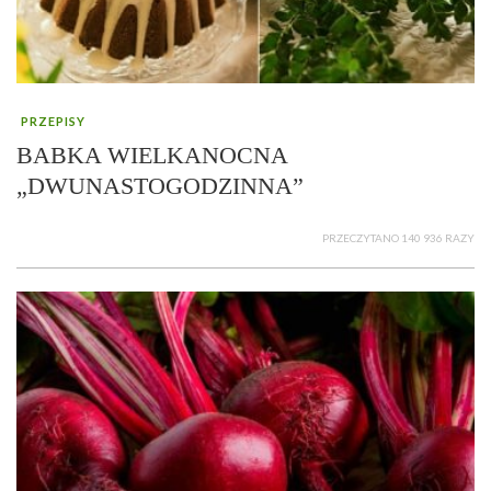
PRZEPISY
BABKA WIELKANOCNA
„DWUNASTOGODZINNA”
PRZECZYTANO 140 936 RAZY