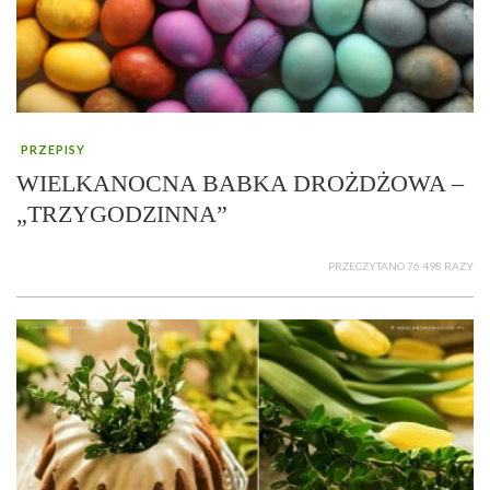
PRZEPISY
WIELKANOCNA BABKA DROŻDŻOWA –
„TRZYGODZINNA”
PRZECZYTANO 76 498 RAZY