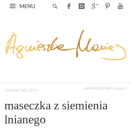
MENU
WPIS PRZECZYTANY 356 RAZY
28 KWIETNIA 2014
maseczka z siemienia
lnianego