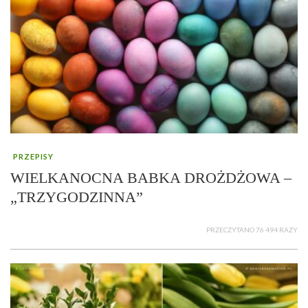
PRZEPISY
WIELKANOCNA BABKA DROŻDŻOWA –
„TRZYGODZINNA”
PRZECZYTANO 76 494 RAZY