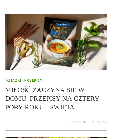
KSIĄŻKI
PRZEPISY
MIŁOŚĆ ZACZYNA SIĘ W
DOMU. PRZEPISY NA CZTERY
PORY ROKU I ŚWIĘTA
PRZECZYTANO 33 919 RAZY