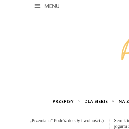
MENU
PRZEPISY
DLA SIEBIE
NA 
Sernik truskawkowy na zimno – na bazie
Miłość 
jogurtu :)
cztery 