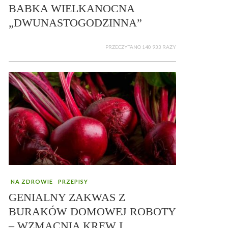
BABKA WIELKANOCNA
„DWUNASTOGODZINNA”
PRZECZYTANO 140 933 RAZY
NA ZDROWIE
PRZEPISY
GENIALNY ZAKWAS Z
BURAKÓW DOMOWEJ ROBOTY
– WZMACNIA KREW I