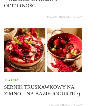
ODPORNOŚĆ
PRZECZYTANO 2 237 748 RAZY
PRZEPISY
SERNIK TRUSKAWKOWY NA
ZIMNO – NA BAZIE JOGURTU :)
PRZECZYTANO 153 874 RAZY