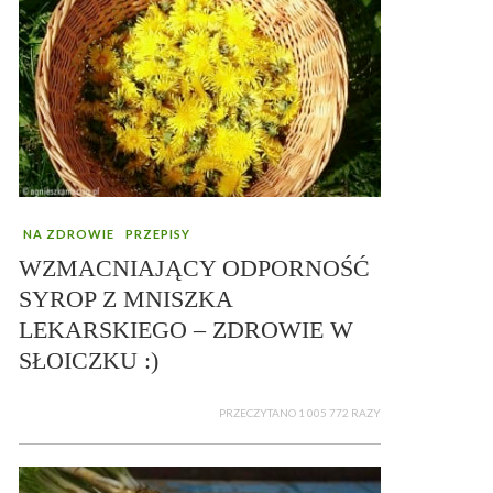
NA ZDROWIE
PRZEPISY
WZMACNIAJĄCY ODPORNOŚĆ
SYROP Z MNISZKA
LEKARSKIEGO – ZDROWIE W
SŁOICZKU :)
PRZECZYTANO 1 005 772 RAZY