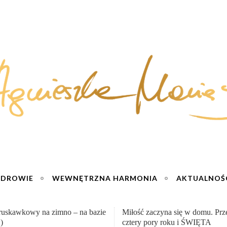
ZDROWIE
WEWNĘTRZNA HARMONIA
AKTUALNOŚ
zaczyna się w domu. Przepisy na
Wzmacniający odporność syrop 
pory roku i ŚWIĘTA
mniszka lekarskiego – zdrowie 