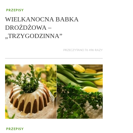
PRZEPISY
WIELKANOCNA BABKA
DROŻDŻOWA –
„TRZYGODZINNA”
PRZECZYTANO 76 496 RAZY
PRZEPISY