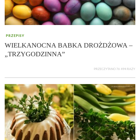
PRZEPISY
WIELKANOCNA BABKA DROŻDŻOWA –
„TRZYGODZINNA”
PRZECZYTANO 76 494 RAZY