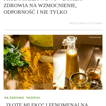
ZDROWIA NA WZMOCNIENIE,
ODPORNOŚĆ I NIE TYLKO
PRZECZYTANO 117 170 RAZY
NA ZDROWIE
PRZEPISY
„ZŁOTE MLEKO” I FENOMENALNA