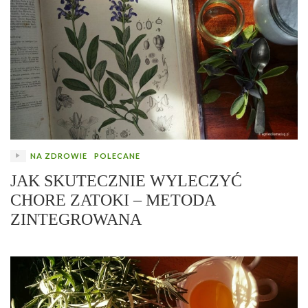
NA ZDROWIE
POLECANE
JAK SKUTECZNIE WYLECZYĆ
CHORE ZATOKI – METODA
ZINTEGROWANA