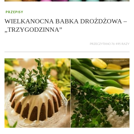
PRZEPISY
WIELKANOCNA BABKA DROŻDŻOWA –
„TRZYGODZINNA”
PRZECZYTANO 76 495 RAZY