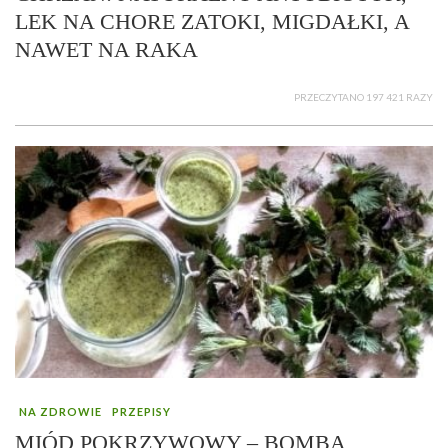
LEK NA CHORE ZATOKI, MIGDAŁKI, A
NAWET NA RAKA
PRZECZYTANO 197 421 RAZY
NA ZDROWIE
PRZEPISY
MIÓD POKRZYWOWY – BOMBA