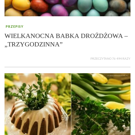
PRZEPISY
WIELKANOCNA BABKA DROŻDŻOWA –
„TRZYGODZINNA”
PRZECZYTANO 76 494 RAZY