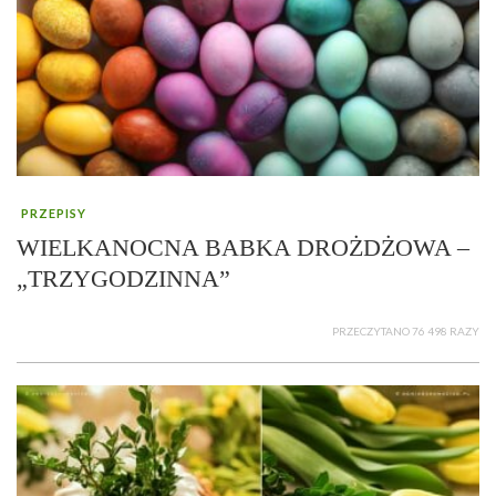
PRZEPISY
WIELKANOCNA BABKA DROŻDŻOWA –
„TRZYGODZINNA”
PRZECZYTANO 76 498 RAZY