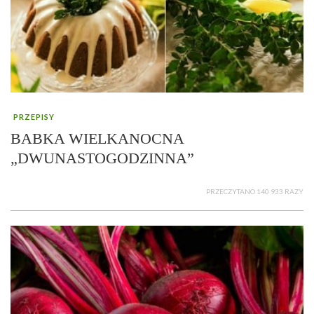
PRZEPISY
BABKA WIELKANOCNA
„DWUNASTOGODZINNA”
PRZECZYTANO 140 933 RAZY