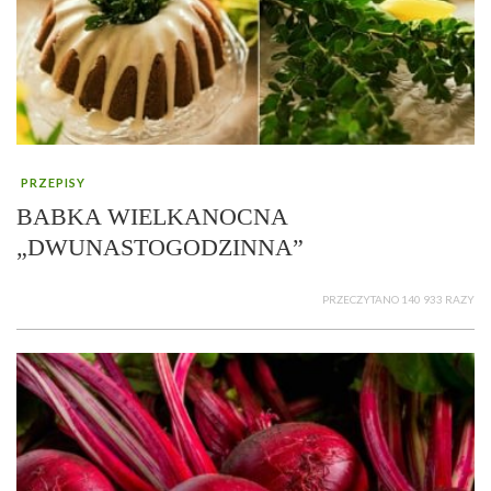
PRZEPISY
BABKA WIELKANOCNA
„DWUNASTOGODZINNA”
PRZECZYTANO 140 933 RAZY