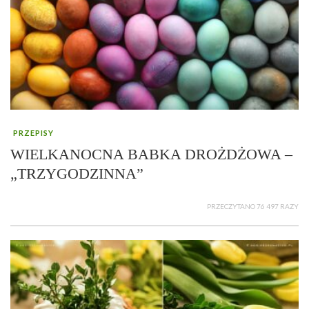
PRZEPISY
WIELKANOCNA BABKA DROŻDŻOWA –
„TRZYGODZINNA”
PRZECZYTANO 76 497 RAZY