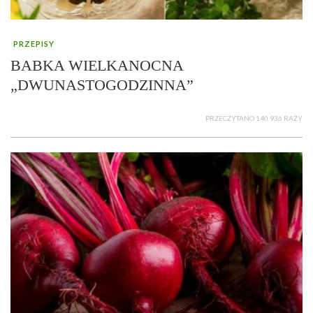
PRZEPISY
BABKA WIELKANOCNA
„DWUNASTOGODZINNA”
PRZECZYTANO 140 936 RAZY