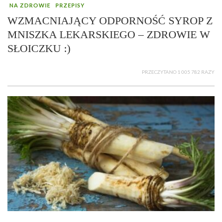
NA ZDROWIE
PRZEPISY
WZMACNIAJĄCY ODPORNOŚĆ SYROP Z
MNISZKA LEKARSKIEGO – ZDROWIE W
SŁOICZKU :)
PRZECZYTANO 1 005 782 RAZY