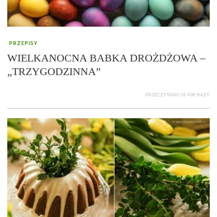
PRZEPISY
WIELKANOCNA BABKA DROŻDŻOWA –
„TRZYGODZINNA”
PRZECZYTANO 76 498 RAZY