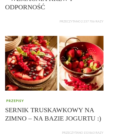
ODPORNOŚĆ
PRZECZYTANO 2 237 706 RAZY
PRZEPISY
SERNIK TRUSKAWKOWY NA
ZIMNO – NA BAZIE JOGURTU :)
PRZECZYTANO 153 863 RAZY