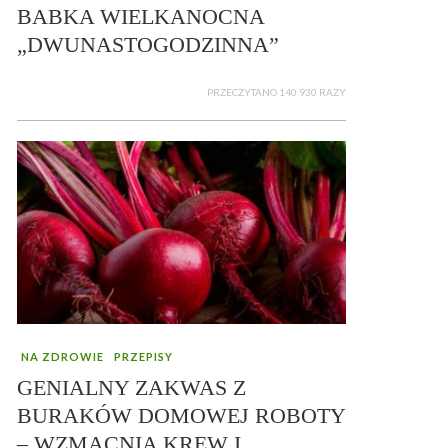
BABKA WIELKANOCNA
„DWUNASTOGODZINNA”
PRZECZYTANO 140 930 RAZY
NA ZDROWIE
PRZEPISY
GENIALNY ZAKWAS Z
BURAKÓW DOMOWEJ ROBOTY
– WZMACNIA KREW I