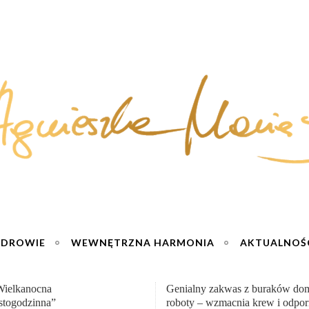
ZDROWIE
WEWNĘTRZNA HARMONIA
AKTUALNOŚ
y zakwas z buraków domowej
„Przemiana” Podróż do siły i wol
– wzmacnia krew i odporność