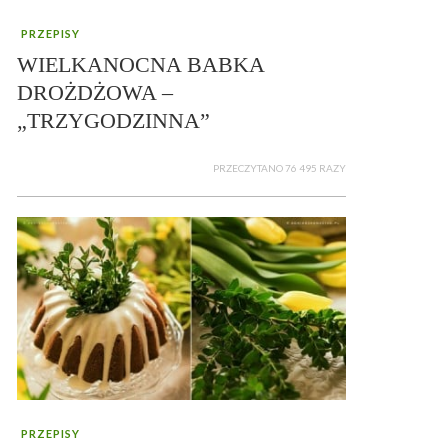
PRZEPISY
WIELKANOCNA BABKA
DROŻDŻOWA –
„TRZYGODZINNA”
PRZECZYTANO 76 495 RAZY
PRZEPISY