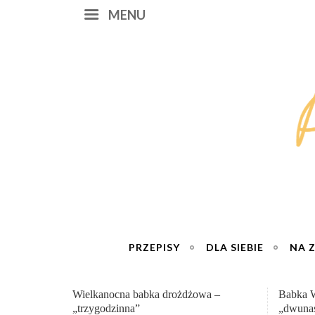
MENU
PRZEPISY
DLA SIEBIE
NA 
Babka Wielkanocna
Genialn
„dwunastogodzinna”
roboty 