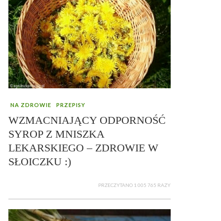
NA ZDROWIE
PRZEPISY
WZMACNIAJĄCY ODPORNOŚĆ
SYROP Z MNISZKA
LEKARSKIEGO – ZDROWIE W
SŁOICZKU :)
PRZECZYTANO 1 005 765 RAZY