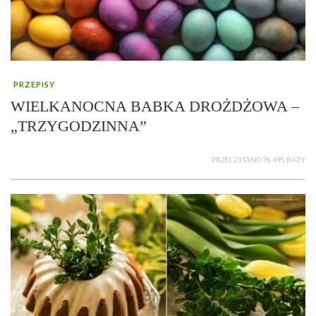
PRZEPISY
WIELKANOCNA BABKA DROŻDŻOWA –
„TRZYGODZINNA”
PRZECZYTANO 76 495 RAZY