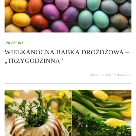
PRZEPISY
WIELKANOCNA BABKA DROŻDŻOWA –
„TRZYGODZINNA”
PRZECZYTANO 76 494 RAZY