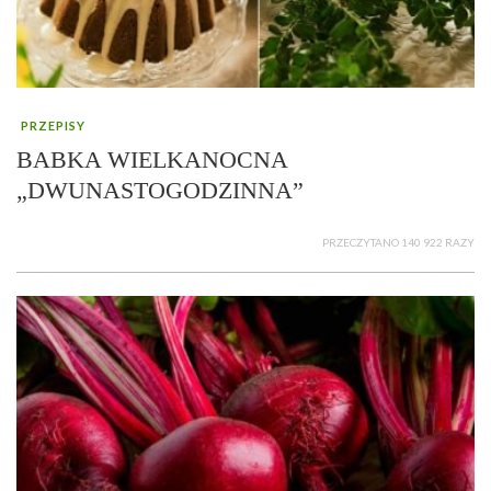
PRZEPISY
BABKA WIELKANOCNA
„DWUNASTOGODZINNA”
PRZECZYTANO 140 922 RAZY