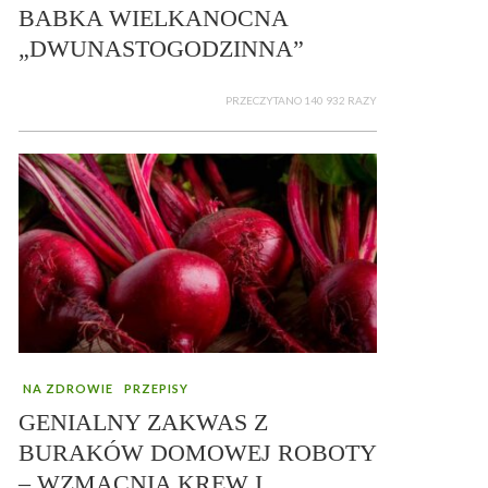
BABKA WIELKANOCNA
„DWUNASTOGODZINNA”
PRZECZYTANO 140 932 RAZY
NA ZDROWIE
PRZEPISY
GENIALNY ZAKWAS Z
BURAKÓW DOMOWEJ ROBOTY
– WZMACNIA KREW I