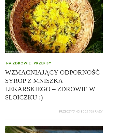
NA ZDROWIE
PRZEPISY
WZMACNIAJĄCY ODPORNOŚĆ
SYROP Z MNISZKA
LEKARSKIEGO – ZDROWIE W
SŁOICZKU :)
PRZECZYTANO 1 005 768 RAZY