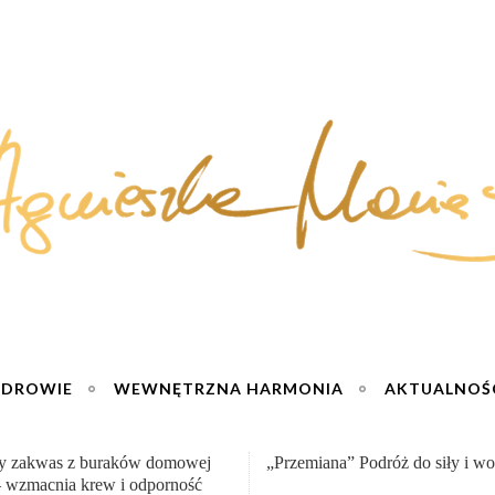
ZDROWIE
WEWNĘTRZNA HARMONIA
AKTUALNOŚ
na” Podróż do siły i wolności :)
Sernik truskawkowy na zimno – 
jogurtu :)