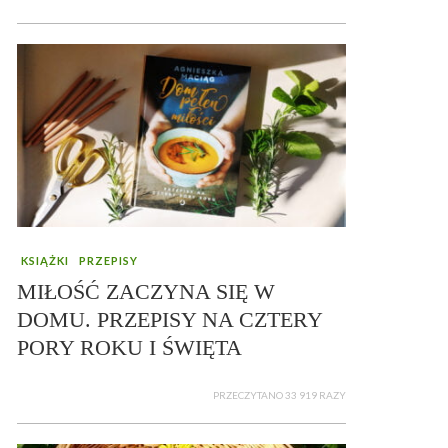
KSIĄŻKI
PRZEPISY
MIŁOŚĆ ZACZYNA SIĘ W
DOMU. PRZEPISY NA CZTERY
PORY ROKU I ŚWIĘTA
PRZECZYTANO 33 919 RAZY