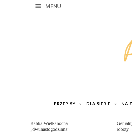
MENU
PRZEPISY
DLA SIEBIE
NA 
Genialny zakwas z buraków domowej
„Przemia
roboty – wzmacnia krew i odporność