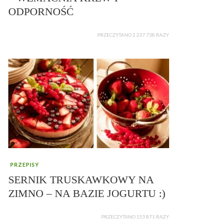
ODPORNOŚĆ
PRZECZYTANO 2 237 738 RAZY
PRZEPISY
SERNIK TRUSKAWKOWY NA
ZIMNO – NA BAZIE JOGURTU :)
PRZECZYTANO 153 871 RAZY