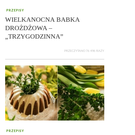
PRZEPISY
WIELKANOCNA BABKA
DROŻDŻOWA –
„TRZYGODZINNA”
PRZECZYTANO 76 496 RAZY
PRZEPISY