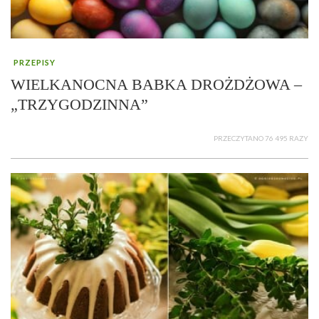
PRZEPISY
WIELKANOCNA BABKA DROŻDŻOWA –
„TRZYGODZINNA”
PRZECZYTANO 76 495 RAZY