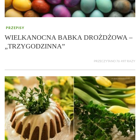
PRZEPISY
WIELKANOCNA BABKA DROŻDŻOWA –
„TRZYGODZINNA”
PRZECZYTANO 76 497 RAZY