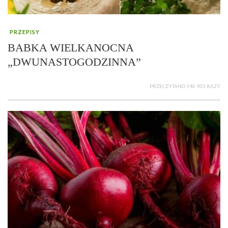
PRZEPISY
BABKA WIELKANOCNA
„DWUNASTOGODZINNA”
PRZECZYTANO 140 933 RAZY