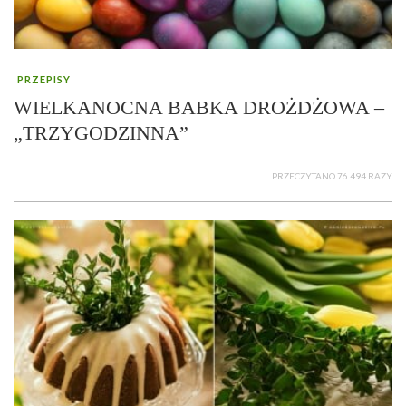
PRZEPISY
WIELKANOCNA BABKA DROŻDŻOWA –
„TRZYGODZINNA”
PRZECZYTANO 76 494 RAZY