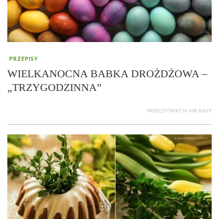
PRZEPISY
WIELKANOCNA BABKA DROŻDŻOWA –
„TRZYGODZINNA”
PRZECZYTANO 76 498 RAZY