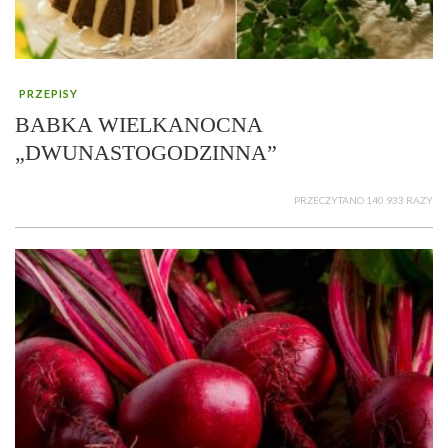
PRZEPISY
BABKA WIELKANOCNA
„DWUNASTOGODZINNA”
PRZECZYTANO 140 933 RAZY