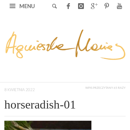
MENU
WPIS PRZECZYTANY 65 RAZY
8 KWIETNIA 2022
horseradish-01