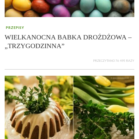
PRZEPISY
WIELKANOCNA BABKA DROŻDŻOWA –
„TRZYGODZINNA”
PRZECZYTANO 76 495 RAZY