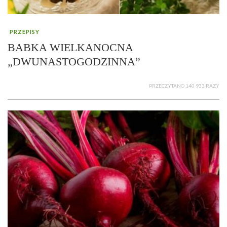
PRZEPISY
BABKA WIELKANOCNA
„DWUNASTOGODZINNA”
PRZECZYTANO 140 933 RAZY