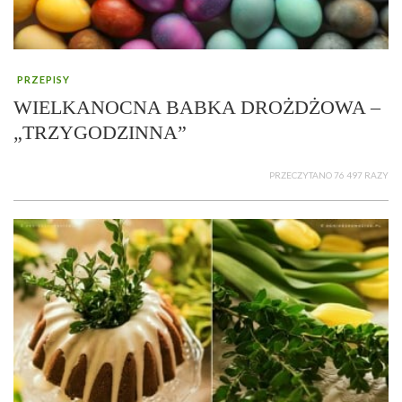
PRZEPISY
WIELKANOCNA BABKA DROŻDŻOWA –
„TRZYGODZINNA”
PRZECZYTANO 76 497 RAZY