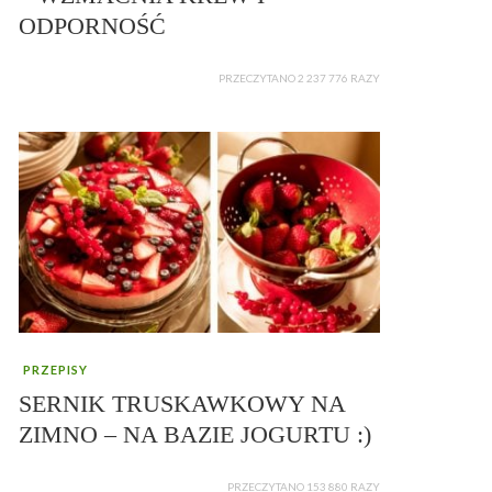
ODPORNOŚĆ
PRZECZYTANO 2 237 776 RAZY
PRZEPISY
SERNIK TRUSKAWKOWY NA
ZIMNO – NA BAZIE JOGURTU :)
PRZECZYTANO 153 880 RAZY