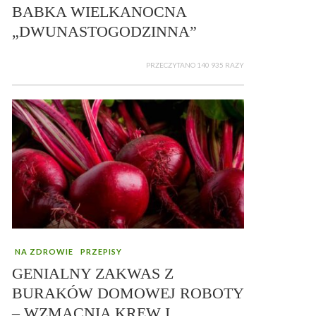
BABKA WIELKANOCNA
„DWUNASTOGODZINNA”
PRZECZYTANO 140 935 RAZY
NA ZDROWIE
PRZEPISY
GENIALNY ZAKWAS Z
BURAKÓW DOMOWEJ ROBOTY
– WZMACNIA KREW I