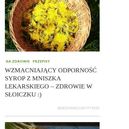
NA ZDROWIE
PRZEPISY
WZMACNIAJĄCY ODPORNOŚĆ
SYROP Z MNISZKA
LEKARSKIEGO – ZDROWIE W
SŁOICZKU :)
PRZECZYTANO 1 005 777 RAZY