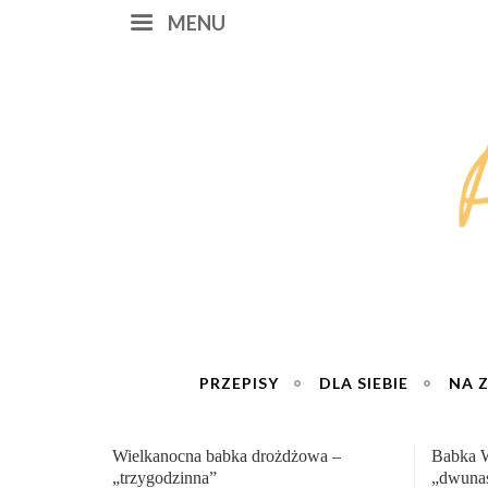
MENU
PRZEPISY
DLA SIEBIE
NA 
Babka Wielkanocna
Genialn
„dwunastogodzinna”
roboty 