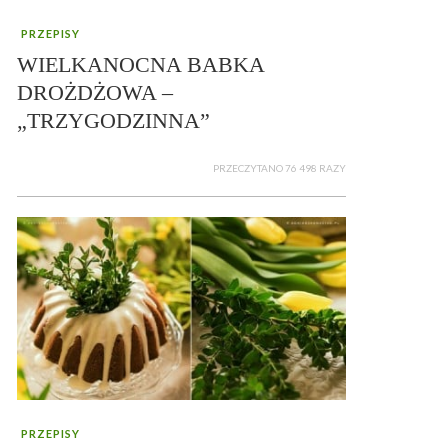
PRZEPISY
WIELKANOCNA BABKA
DROŻDŻOWA –
„TRZYGODZINNA”
PRZECZYTANO 76 498 RAZY
PRZEPISY