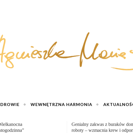
ZDROWIE
WEWNĘTRZNA HARMONIA
AKTUALNOŚ
y zakwas z buraków domowej
„Przemiana” Podróż do siły i wol
– wzmacnia krew i odporność