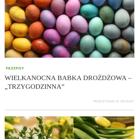
PRZEPISY
WIELKANOCNA BABKA DROŻDŻOWA –
„TRZYGODZINNA”
PRZECZYTANO 76 495 RAZY