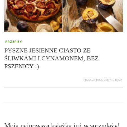
PRZEPISY
PYSZNE JESIENNE CIASTO ZE
ŚLIWKAMI I CYNAMONEM, BEZ
PSZENICY :)
PRZECZYTANO 226 713 RAZY
Moja najnowsza książka już w sprzedaży!