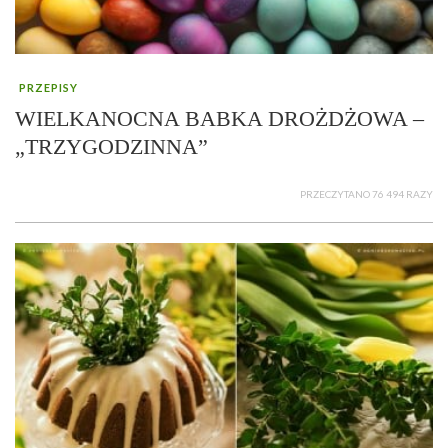
PRZEPISY
WIELKANOCNA BABKA DROŻDŻOWA –
„TRZYGODZINNA”
PRZECZYTANO 76 494 RAZY