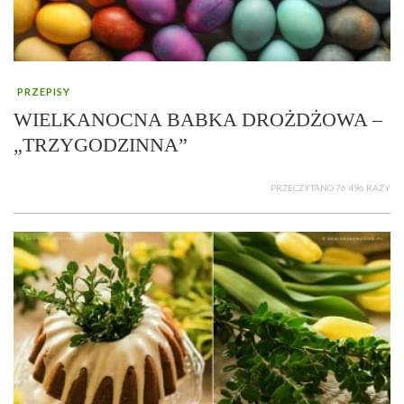
PRZEPISY
WIELKANOCNA BABKA DROŻDŻOWA –
„TRZYGODZINNA”
PRZECZYTANO 76 496 RAZY