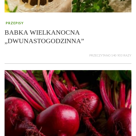
PRZEPISY
BABKA WIELKANOCNA
„DWUNASTOGODZINNA”
PRZECZYTANO 140 933 RAZY