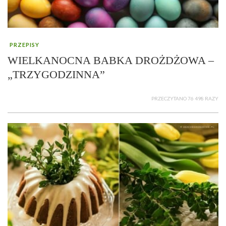
PRZEPISY
WIELKANOCNA BABKA DROŻDŻOWA –
„TRZYGODZINNA”
PRZECZYTANO 76 498 RAZY