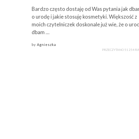
Bardzo często dostaję od Was pytania jak db
o urodę i jakie stosuję kosmetyki. Większość z
moich czytelniczek doskonale już wie, że o uro
dbam …
by
Agnieszka
PRZECZYTANO 51 254 R