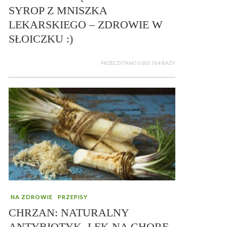
SYROP Z MNISZKA
LEKARSKIEGO – ZDROWIE W
SŁOICZKU :)
PRZECZYTANO 1 005 764 RAZY
NA ZDROWIE
PRZEPISY
CHRZAN: NATURALNY
ANTYBIOTYK, LEK NA CHORE