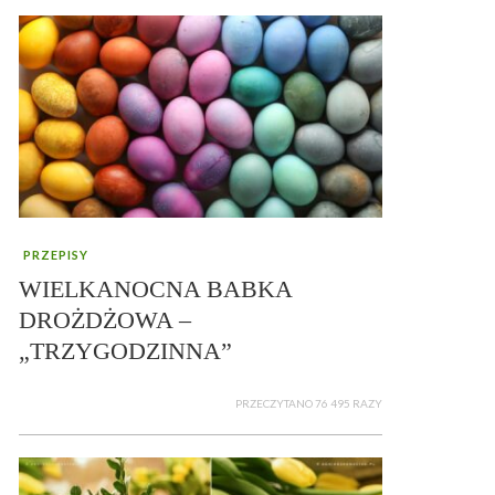
PRZEPISY
WIELKANOCNA BABKA
DROŻDŻOWA –
„TRZYGODZINNA”
PRZECZYTANO 76 495 RAZY