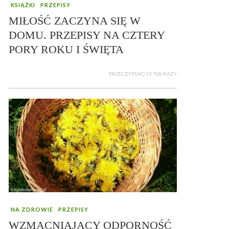
KSIĄŻKI
PRZEPISY
MIŁOŚĆ ZACZYNA SIĘ W
DOMU. PRZEPISY NA CZTERY
PORY ROKU I ŚWIĘTA
PRZECZYTANO 33 918 RAZY
NA ZDROWIE
PRZEPISY
WZMACNIAJĄCY ODPORNOŚĆ