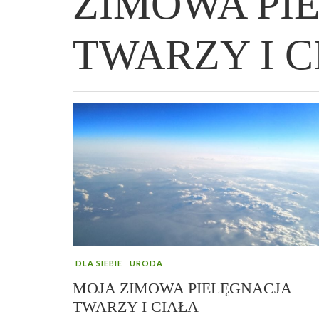
ZIMOWA PI
TWARZY I C
WIELKANOCNA BABKA DROŻDŻOWA –
„PRZEMIANA” PODRÓŻ DO SIŁY I
GENIALNY ZAKWAS Z BURAKÓW DOMOW
AFIRMACJE – TWORZENIE DOBREGO
„TRZYGODZINNA”
WOLNOŚCI :)
ROBOTY – WZMACNIA KREW I ODPORNO
ŻYCIA!
DLA SIEBIE
URODA
MOJA ZIMOWA PIELĘGNACJA
TWARZY I CIAŁA