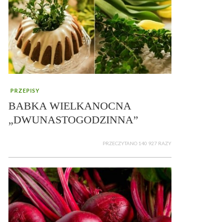
PRZEPISY
BABKA WIELKANOCNA
„DWUNASTOGODZINNA”
PRZECZYTANO 140 927 RAZY