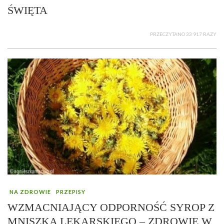
ŚWIĘTA
PRZECZYTANO 33 917 RAZY
NA ZDROWIE
PRZEPISY
WZMACNIAJĄCY ODPORNOŚĆ SYROP Z
MNISZKA LEKARSKIEGO – ZDROWIE W