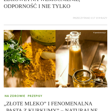
ODPORNOŚĆ I NIE TYLKO
PRZECZYTANO 117 159 RAZY
NA ZDROWIE
PRZEPISY
„ZŁOTE MLEKO” I FENOMENALNA
„PASTA Z KURKUMY” – NATURALNE