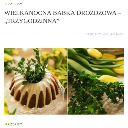
PRZEPISY
WIELKANOCNA BABKA DROŻDŻOWA –
„TRZYGODZINNA”
PRZECZYTANO 76 494 RAZY
PRZEPISY