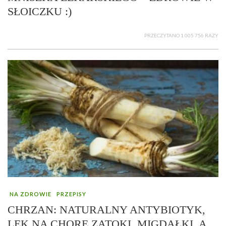
SŁOICZKU :)
PRZECZYTANO 1 005 756 RAZY
NA ZDROWIE
PRZEPISY
CHRZAN: NATURALNY ANTYBIOTYK,
LEK NA CHORE ZATOKI, MIGDAŁKI, A