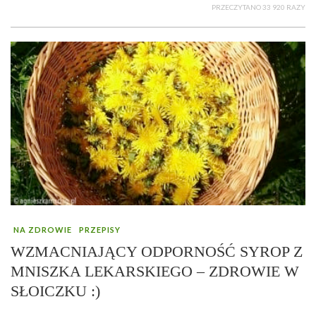
PRZECZYTANO 33 920 RAZY
NA ZDROWIE
PRZEPISY
WZMACNIAJĄCY ODPORNOŚĆ SYROP Z
MNISZKA LEKARSKIEGO – ZDROWIE W
SŁOICZKU :)