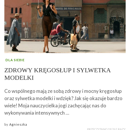
DLA SIEBIE
ZDROWY KRĘGOSŁUP I SYLWETKA
MODELKI
Co wspólnego mają ze sobą zdrowy i mocny kręgosłup
oraz sylwetka modelki i wdzięk? Jak się okazuje bardzo
wiele! Moja nauczycielka jogi zachęcając nas do
wykonywania intensywnych …
by
Agnieszka
PRZECZYTANO 39 762 RAZY