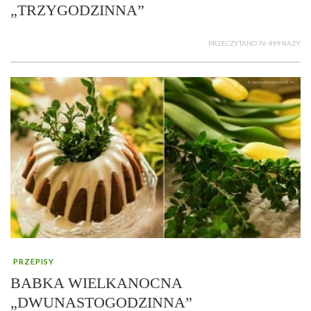
„TRZYGODZINNA”
PRZECZYTANO 76 499 RAZY
PRZEPISY
BABKA WIELKANOCNA
„DWUNASTOGODZINNA”