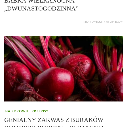
BABKA WIELKANOCNA
„DWUNASTOGODZINNA”
PRZECZYTANO 140 931 RAZY
NA ZDROWIE
PRZEPISY
GENIALNY ZAKWAS Z BURAKÓW