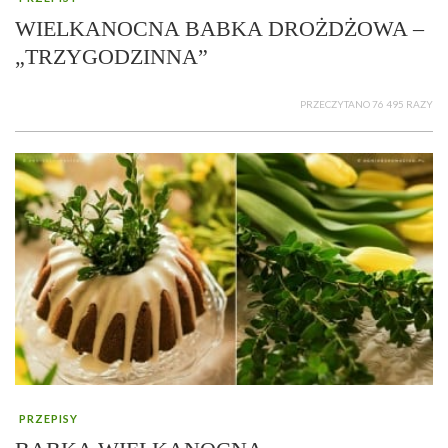
WIELKANOCNA BABKA DROŻDŻOWA –
„TRZYGODZINNA”
PRZECZYTANO 76 495 RAZY
PRZEPISY