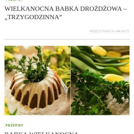
WIELKANOCNA BABKA DROŻDŻOWA –
„TRZYGODZINNA”
PRZECZYTANO 76 498 RAZY
PRZEPISY