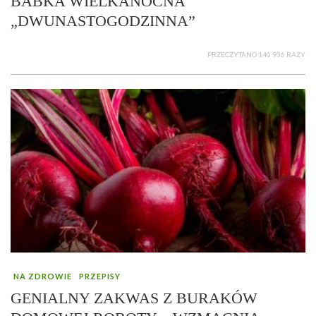
BABKA WIELKANOCNA
„DWUNASTOGODZINNA”
PRZECZYTANO 140 936 RAZY
NA ZDROWIE
PRZEPISY
GENIALNY ZAKWAS Z BURAKÓW