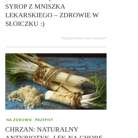
SYROP Z MNISZKA
LEKARSKIEGO – ZDROWIE W
SŁOICZKU :)
PRZECZYTANO 1 005 766 RAZY
NA ZDROWIE
PRZEPISY
CHRZAN: NATURALNY
ANTYBIOTYK, LEK NA CHORE