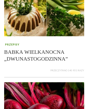
PRZEPISY
BABKA WIELKANOCNA
„DWUNASTOGODZINNA”
PRZECZYTANO 140 931 RAZY