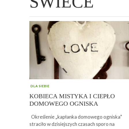
ŚWIECE
WIELKANOCNA BABKA DROŻDŻOWA –
„PRZEMIANA” PODRÓŻ DO SIŁY I
GENIALNY ZAKWAS Z BURAKÓW DOMOW
AFIRMACJE – TWORZENIE DOBREGO
„TRZYGODZINNA”
WOLNOŚCI :)
ROBOTY – WZMACNIA KREW I ODPORNO
ŻYCIA!
DLA SIEBIE
KOBIECA MISTYKA I CIEPŁO
DOMOWEGO OGNISKA
Określenie „kapłanka domowego ogniska”
straciło w dzisiejszych czasach sporo na