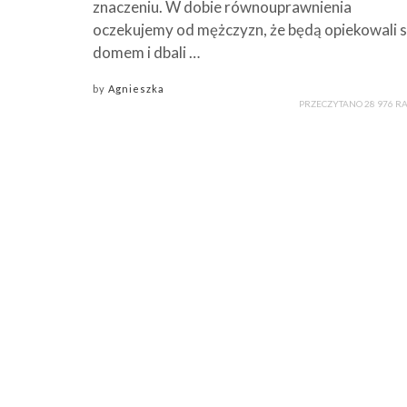
znaczeniu. W dobie równouprawnienia
oczekujemy od mężczyzn, że będą opiekowali s
domem i dbali …
by
Agnieszka
PRZECZYTANO 28 976 R