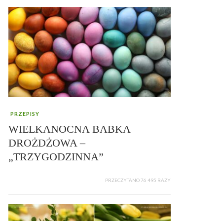
PRZEPISY
WIELKANOCNA BABKA
DROŻDŻOWA –
„TRZYGODZINNA”
PRZECZYTANO 76 495 RAZY