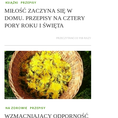
KSIĄŻKI
PRZEPISY
MIŁOŚĆ ZACZYNA SIĘ W
DOMU. PRZEPISY NA CZTERY
PORY ROKU I ŚWIĘTA
PRZECZYTANO 33 918 RAZY
NA ZDROWIE
PRZEPISY
WZMACNIAJĄCY ODPORNOŚĆ