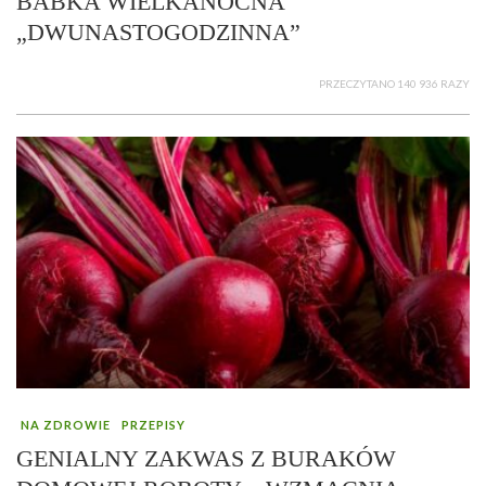
BABKA WIELKANOCNA
„DWUNASTOGODZINNA”
PRZECZYTANO 140 936 RAZY
NA ZDROWIE
PRZEPISY
GENIALNY ZAKWAS Z BURAKÓW