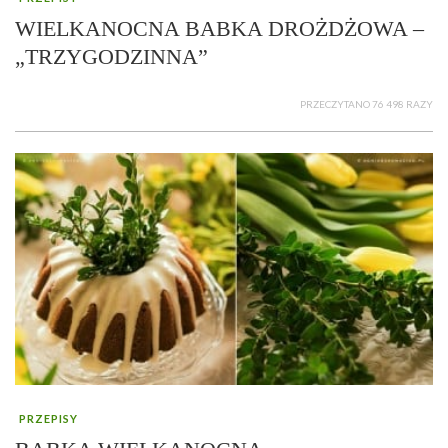
WIELKANOCNA BABKA DROŻDŻOWA –
„TRZYGODZINNA”
PRZECZYTANO 76 498 RAZY
PRZEPISY