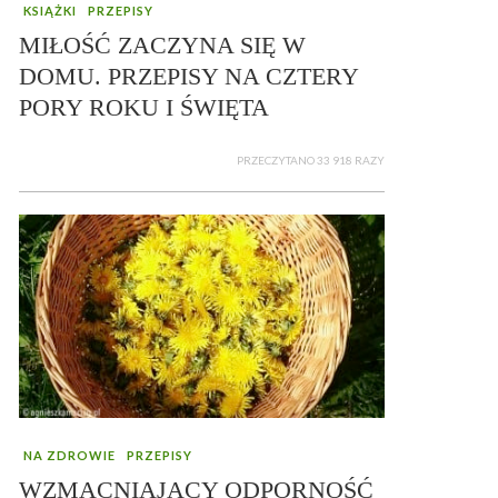
KSIĄŻKI
PRZEPISY
MIŁOŚĆ ZACZYNA SIĘ W
DOMU. PRZEPISY NA CZTERY
PORY ROKU I ŚWIĘTA
PRZECZYTANO 33 918 RAZY
NA ZDROWIE
PRZEPISY
WZMACNIAJĄCY ODPORNOŚĆ