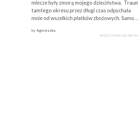
mlecze były zmorą mojego dzieciństwa. Trau
tamtego okresu przez długi czas odpychała
mnie od wszelkich płatków zbożowych. Samo 
by
Agnieszka
PRZECZYTANO 182 900 R