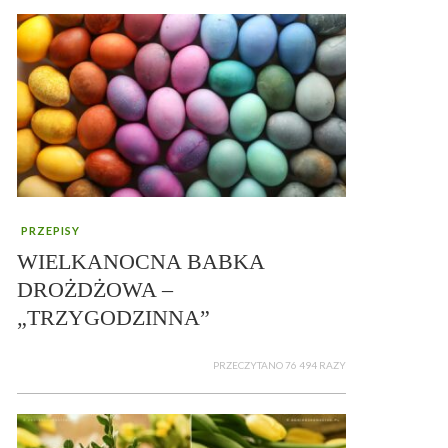
PRZEPISY
WIELKANOCNA BABKA
DROŻDŻOWA –
„TRZYGODZINNA”
PRZECZYTANO 76 494 RAZY