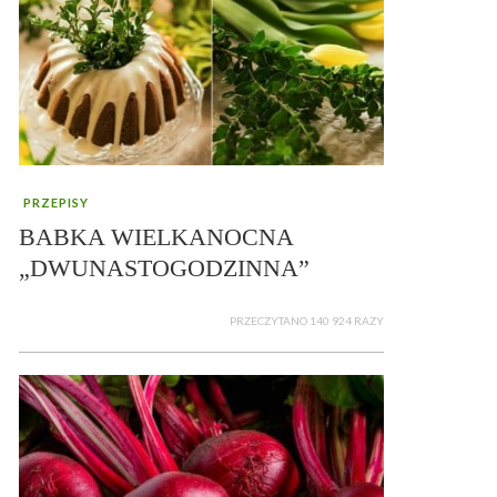
PRZEPISY
BABKA WIELKANOCNA
„DWUNASTOGODZINNA”
PRZECZYTANO 140 924 RAZY