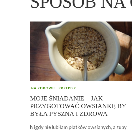
SPOSÓB NA
WIELKANOCNA BABKA DROŻDŻOWA –
„PRZEMIANA” PODRÓŻ DO SIŁY I
GENIALNY ZAKWAS Z BURAKÓW DOMOW
AFIRMACJE – TWORZENIE DOBREGO
„TRZYGODZINNA”
WOLNOŚCI :)
ROBOTY – WZMACNIA KREW I ODPORNO
ŻYCIA!
NA ZDROWIE
PRZEPISY
MOJE ŚNIADANIE – JAK
PRZYGOTOWAĆ OWSIANKĘ BY
BYŁA PYSZNA I ZDROWA
Nigdy nie lubiłam płatków owsianych, a zupy