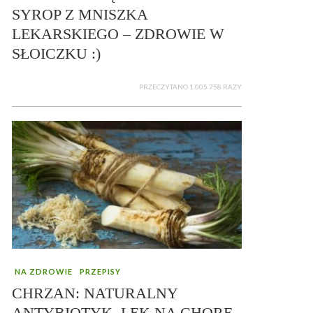
SYROP Z MNISZKA
LEKARSKIEGO – ZDROWIE W
SŁOICZKU :)
PRZECZYTANO 1 005 758 RAZY
NA ZDROWIE
PRZEPISY
CHRZAN: NATURALNY
ANTYBIOTYK, LEK NA CHORE